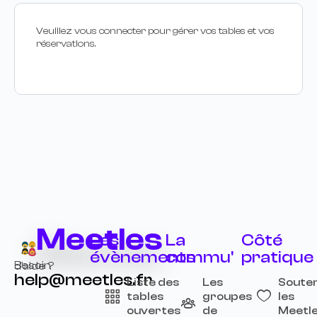
Veuillez vous connecter pour gérer vos tables et vos
réservations.
Meetles
Les
La
Côté
évènements
commu'
pratique
Besoin d’aide ?
help@meetles.fr
Liste des
Les
Souten
tables
groupes
les
ouvertes
de
Meetl