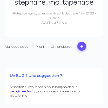
stephane_mo_tapenade
@stephane_mo_tapenade
•
Inscrit depuis le Nov 2025
•
0 avis
Actif Il y a 7 mois
Ma ludothèque
Profil
Chronologie
Un BUG ? Une suggestion ?
N’hésitez surtout pas à nous le signaler sur
help@meetles.fr
, ça nous aidera à améliorer la
plateforme.