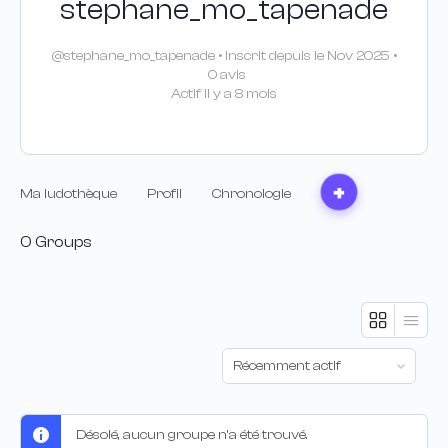
stephane_mo_tapenade
@stephane_mo_tapenade
•
Inscrit depuis le Nov 2025
•
0 avis
Actif Il y a 8 mois
Ma ludothèque
Profil
Chronologie
0
Groups
Trier
par:
Désolé, aucun groupe n’a été trouvé.