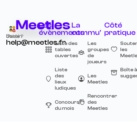
Meetles
Les
La
Côté
évènements
commu'
pratique
Besoin d’aide ?
help@meetles.fr
Liste des
Les
Souten
tables
groupes
les
ouvertes
de
Meetl
joueurs
Liste
Boîte 
des
Les
sugge
lieux
Meetles
ludiques
Rencontrer
Concours
des
du mois
Meetles