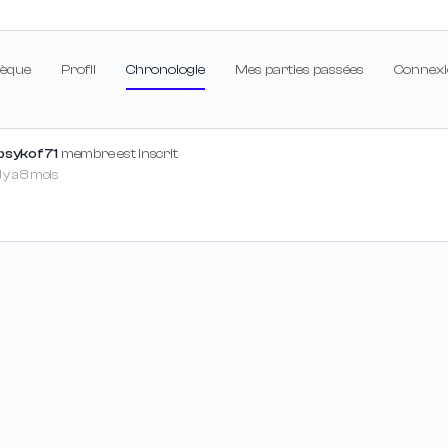
hèque
Profil
Chronologie
Mes parties passées
Connexi
psykof71
membre est inscrit
Il y a 8 mois