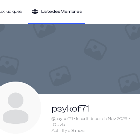
ieux ludiques
Liste des Membres
psykof71
@psykof71
•
Inscrit depuis le Nov 2025
•
0 avis
Actif Il y a 8 mois