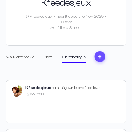
Kfeedesjeux
@Kfeedesjeux
•
Inscrit depuis le Nov 2025
•
0 avis
Actif Il y a 3 mois
Ma ludothèque
Profil
Chronologie
Kfeedesjeux
a mis à jour le profil de leur
Il y a 8 mois