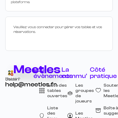
plateforme.
Veuillez vous connecter pour gérer vos tables et vos
réservations.
Meetles
Les
La
Côté
évènements
commu'
pratique
Besoin d’aide ?
help@meetles.fr
Liste des
Les
Souten
tables
groupes
les
ouvertes
de
Meetl
joueurs
Liste
Boîte 
des
Les
sugge