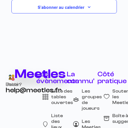
S’abonner au calendrier
Meetles
Les
La
Côté
évènements
commu'
pratique
Besoin d’aide ?
help@meetles.fr
Liste des
Les
Souten
tables
groupes
les
ouvertes
de
Meetl
joueurs
Liste
Boîte 
des
Les
sugge
lieux
Meetles