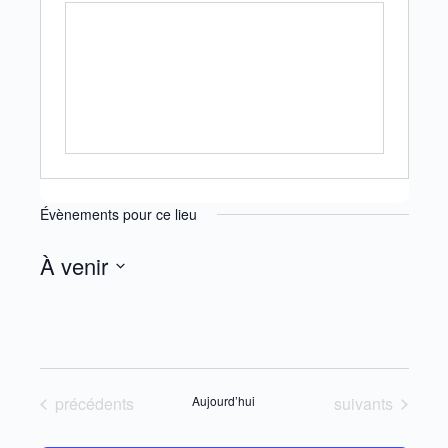
Évènements pour ce lieu
À venir
Sélectionnez
une
date.
Évènements
Évènements
précédents
Aujourd’hui
suivants