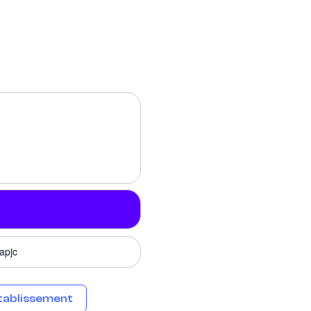
apjc
tablissement