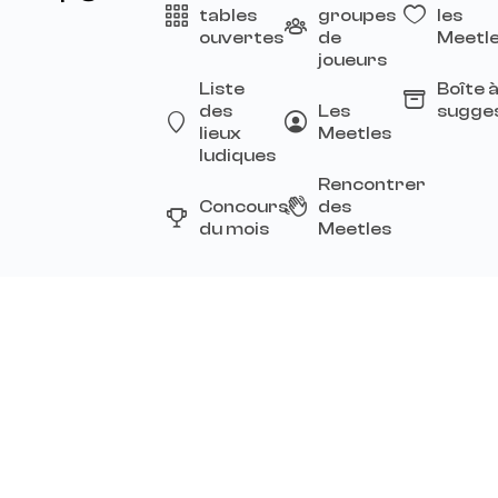
tables
groupes
les
ouvertes
de
Meetl
joueurs
Liste
Boîte 
des
Les
sugge
lieux
Meetles
ludiques
Rencontrer
Concours
des
du mois
Meetles