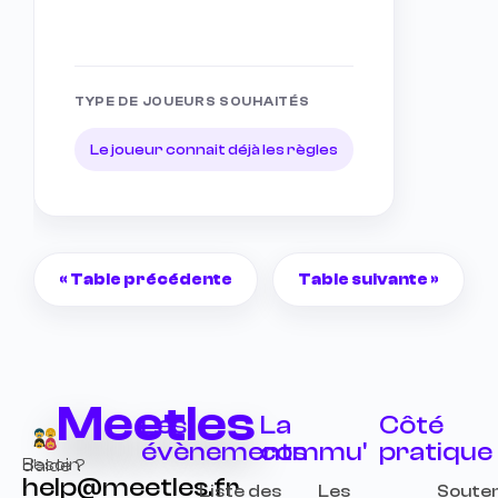
TYPE DE JOUEURS SOUHAITÉS
Le joueur connait déjà les règles
«
Table précédente
Table suivante
»
Meetles
Les
La
Côté
évènements
commu'
pratique
Besoin d’aide ?
help@meetles.fr
Liste des
Les
Souten