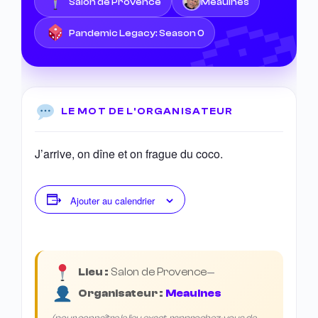
Salon de Provence
Meaulnes
Pandemic Legacy: Season 0
LE MOT DE L'ORGANISATEUR
J’arrive, on dîne et on frague du coco.
Ajouter au calendrier
Lieu :
Salon de Provence
—
Organisateur :
Meaulnes