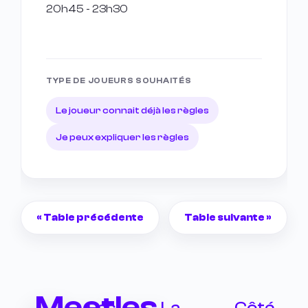
20h45 - 23h30
TYPE DE JOUEURS SOUHAITÉS
Le joueur connait déjà les règles
Je peux expliquer les règles
«
Table précédente
Table suivante
»
Meetles
Les
La
Côté