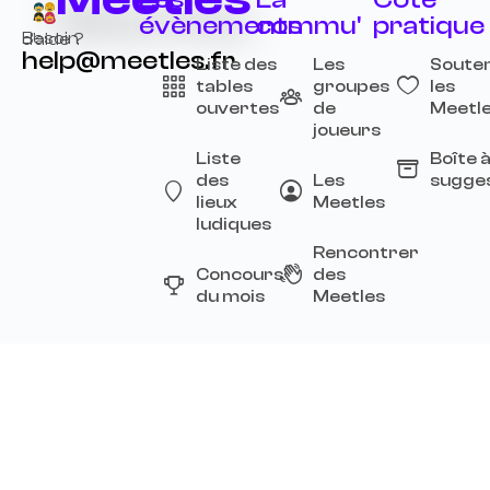
évènements
commu'
pratique
Besoin d’aide ?
help@meetles.fr
Liste des
Les
Souten
tables
groupes
les
ouvertes
de
Meetl
joueurs
Liste
Boîte 
des
Les
sugge
lieux
Meetles
ludiques
Rencontrer
Concours
des
du mois
Meetles