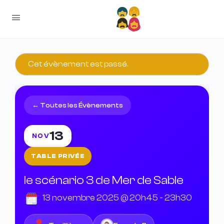
Cet évènement est passé.
← Toutes les Évènements
13
NOV
TABLE PRIVÉE
le scénario 3 de Mer de Sable
13 novembre 2025 @ 20h45
-
23h30