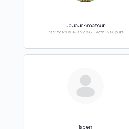
JoueurAmateur
Inscrit depuis le Jan 2026
•
Actif Il y a 3 jours
jacen