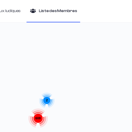
ieux ludiques
Liste des Membres
2
608