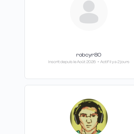
robcyr80
Inscrit depuis le Août 2026
•
Actif Il y a 2 jours