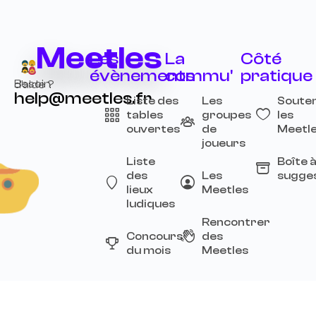
Meetles
Les
La
Côté
évènements
commu'
pratique
Besoin d’aide ?
help@meetles.fr
Liste des
Les
Souten
tables
groupes
les
ouvertes
de
Meetl
joueurs
Liste
Boîte 
des
Les
sugge
lieux
Meetles
ludiques
Rencontrer
Concours
des
du mois
Meetles